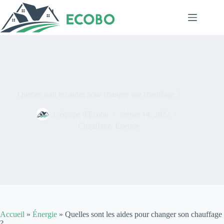
Passer
au
contenu
Quelles sont les aides pour changer son chauffage ?
L'équipe d'Ecobo
février 14, 2022
Chauffage
,
Énergie
Accueil
»
Énergie
»
Quelles sont les aides pour changer son chauffage
?