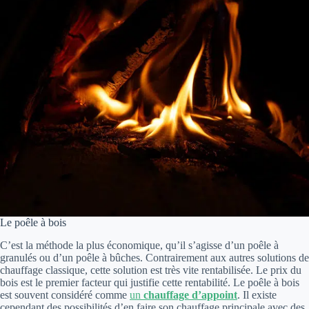
Le poêle à bois
C’est la méthode la plus économique, qu’il s’agisse d’un poêle à
granulés ou d’un poêle à bûches. Contrairement aux autres solutions de
chauffage classique, cette solution est très vite rentabilisée. Le prix du
bois est le premier facteur qui justifie cette rentabilité. Le poêle à bois
est souvent considéré comme
un
chauffage d’appoint
. Il existe
cependant des possibilités d’en faire son chauffage principale avec des